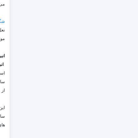
می‌
شگل
نعل
موج
انب
ان
است
ساخ
از 
این
سای
های