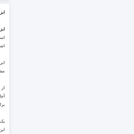
ابز
ابز
است
اشا
ابز
مشا
از
آچا
برا
یک 
این