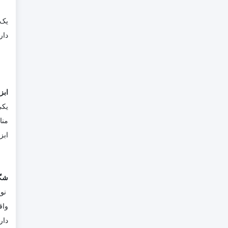
یک 
دار
ابز
یکی
منا
ابز
شگ
نوع
واق
دار